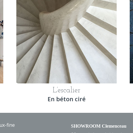
L’escalier
En béton ciré
ux-fine
SHOWROOM Clemenceau