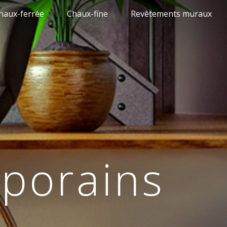
haux-ferrée
Chaux-fine
Revêtements muraux
mporains