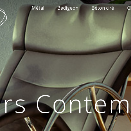
Métal
Badigeon
Béton ciré
C
urs Conte