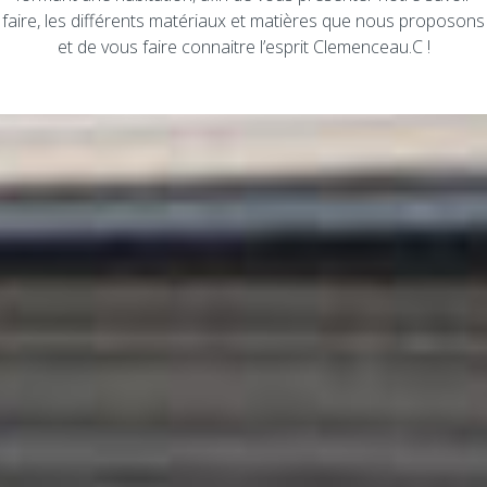
faire, les différents matériaux et matières que nous proposons
et de vous faire connaitre l’esprit Clemenceau.C !